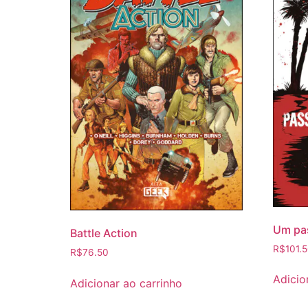
Um pas
Battle Action
R$
101.
R$
76.50
Adicio
Adicionar ao carrinho