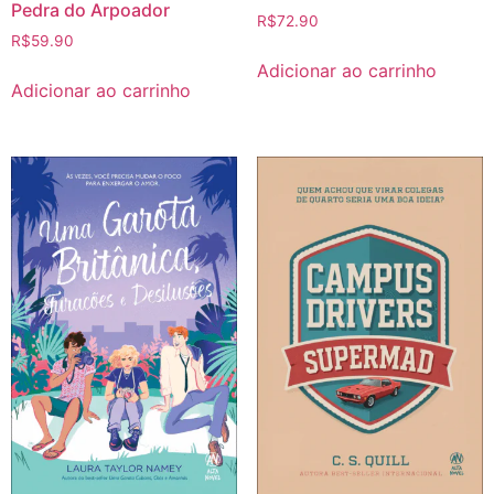
Pedra do Arpoador
R$
72.90
R$
59.90
Adicionar ao carrinho
Adicionar ao carrinho