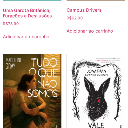
Campus Drivers
Uma Garota Britânica,
Furacões e Desilusões
R$
62.90
R$
78.90
Adicionar ao carrinho
Adicionar ao carrinho