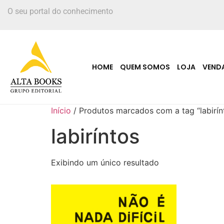
O seu portal do conhecimento
HOME
QUEM SOMOS
LOJA
VEND
Início
/ Produtos marcados com a tag “labirín
labiríntos
Exibindo um único resultado