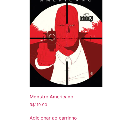
Monstro Americano
R$
119.90
Adicionar ao carrinho