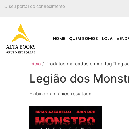
O seu portal do conhecimento
HOME
QUEM SOMOS
LOJA
VEND
Início
/ Produtos marcados com a tag “Legiã
Legião dos Monst
Exibindo um único resultado