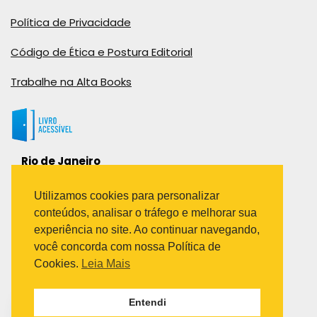
Política de Privacidade
Código de Ética e Postura Editorial
Trabalhe na Alta Books
Rio de Janeiro
Rua Viúva Cláudio, 291
Bairro Industrial do Jacaré
Utilizamos cookies para personalizar
Rio de Janeiro – RJ – CEP: 20970-031
conteúdos, analisar o tráfego e melhorar sua
Telefone:
experiência no site. Ao continuar navegando,
(21) 3278-8069
você concorda com nossa Política de
(21) 3995-7512
Cookies.
Leia Mais
São Paulo
Entendi
Avenida Paulista 1636 / sala 1407