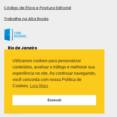
Código de Ética e Postura Editorial
Trabalhe na Alta Books
Rio de Janeiro
Rua Viúva Cláudio, 291
Bairro Industrial do Jacaré
Utilizamos cookies para personalizar
Rio de Janeiro – RJ – CEP: 20970-031
conteúdos, analisar o tráfego e melhorar sua
Telefone:
experiência no site. Ao continuar navegando,
(21) 3278-8069
você concorda com nossa Política de
(21) 3995-7512
Cookies.
Leia Mais
São Paulo
Entendi
Avenida Paulista 1636 / sala 1407
Telefone:
(11) 5555-6087