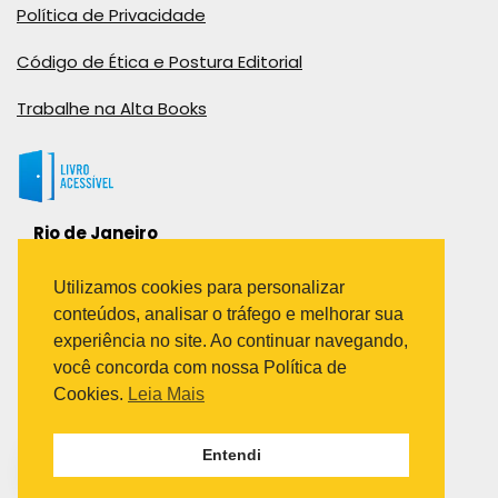
Política de Privacidade
Código de Ética e Postura Editorial
Trabalhe na Alta Books
Rio de Janeiro
Rua Viúva Cláudio, 291
Bairro Industrial do Jacaré
Utilizamos cookies para personalizar
Rio de Janeiro – RJ – CEP: 20970-031
conteúdos, analisar o tráfego e melhorar sua
Telefone:
experiência no site. Ao continuar navegando,
(21) 3278-8069
você concorda com nossa Política de
(21) 3995-7512
Cookies.
Leia Mais
São Paulo
Entendi
Avenida Paulista 1636 / sala 1407