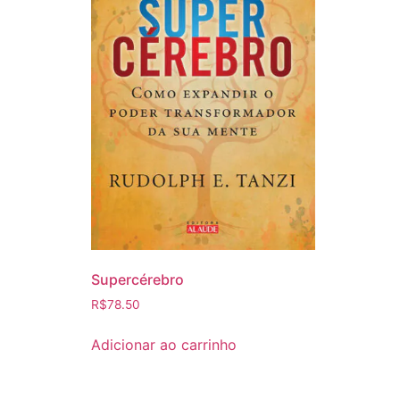
Supercérebro
R$
78.50
Adicionar ao carrinho