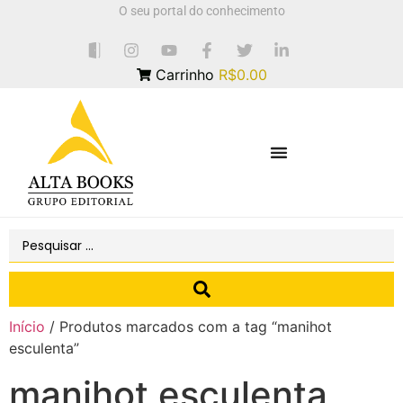
O seu portal do conhecimento
Carrinho
R$0.00
Início
/ Produtos marcados com a tag “manihot
esculenta”
manihot esculenta