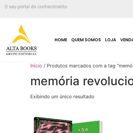
O seu portal do conhecimento
HOME
QUEM SOMOS
LOJA
VEND
Início
/ Produtos marcados com a tag “memóri
memória revolucio
Exibindo um único resultado