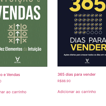
365 dias para vender
ão e Vendas
R$
88.90
0
Adicionar ao carrinho
nar ao carrinho