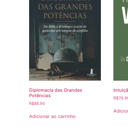
Intuiç
Diplomacia das Grandes
Potências
R$
79.9
R$
85.90
Adicio
Adicionar ao carrinho