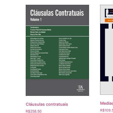
Mediaç
Cláusulas contratuais
R$
109.
R$
258.50