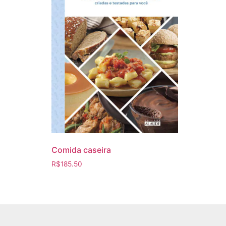
Comida caseira
R$
185.50