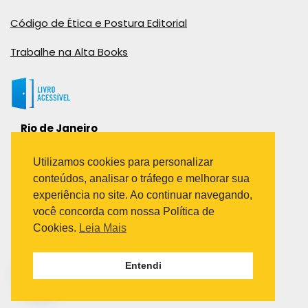
Código de Ética e Postura Editorial
Trabalhe na Alta Books
Rio de Janeiro
Rua Viúva Cláudio, 291
Bairro Industrial do Jacaré
Utilizamos cookies para personalizar
Rio de Janeiro – RJ – CEP: 20970-031
conteúdos, analisar o tráfego e melhorar sua
Telefone:
experiência no site. Ao continuar navegando,
(21) 3278-8069
você concorda com nossa Política de
(21) 3995-7512
Cookies.
Leia Mais
São Paulo
Entendi
Avenida Paulista 1636 / sala 1407
Telefone:
(11) 5555-6087