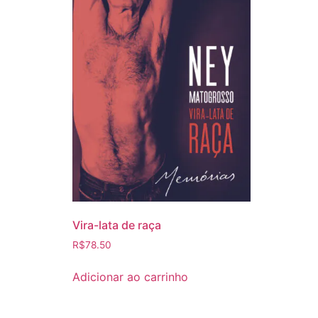
Vira-lata de raça
R$
78.50
Adicionar ao carrinho