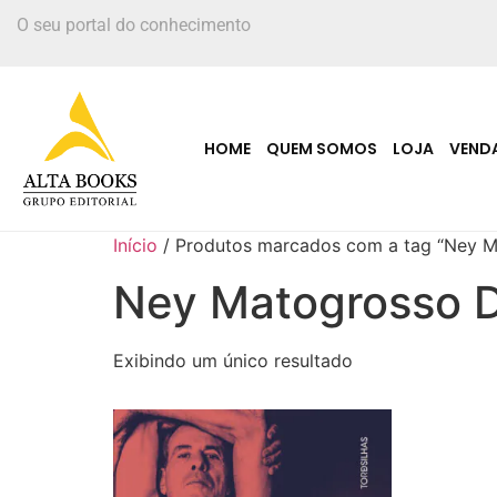
O seu portal do conhecimento
HOME
QUEM SOMOS
LOJA
VEND
Início
/ Produtos marcados com a tag “Ney Ma
Ney Matogrosso Da
Exibindo um único resultado