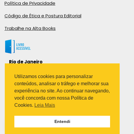
Política de Privacidade
Código de Ética e Postura Editorial
Trabalhe na Alta Books
Rio de Janeiro
Rua Viúva Cláudio, 291
Bairro Industrial do Jacaré
Utilizamos cookies para personalizar
Rio de Janeiro – RJ – CEP: 20970-031
conteúdos, analisar o tráfego e melhorar sua
Telefone:
experiência no site. Ao continuar navegando,
(21) 3278-8069
você concorda com nossa Política de
(21) 3995-7512
Cookies.
Leia Mais
São Paulo
Entendi
Avenida Paulista 1636 / sala 1407
Telefone:
(11) 5555-6087