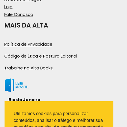
Loja
Fale Conosco
MAIS DA ALTA
Política de Privacidade
Código de Ética e Postura Editorial
Trabalhe na Alta Books
Rio de Janeiro
Rua Viúva Cláudio, 291
Bairro Industrial do Jacaré
Utilizamos cookies para personalizar
Rio de Janeiro – RJ – CEP: 20970-031
conteúdos, analisar o tráfego e melhorar sua
Telefone: