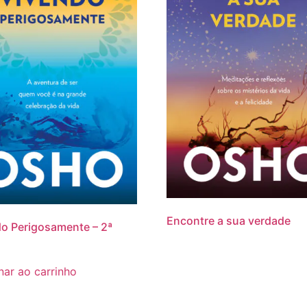
Encontre a sua verdade
o Perigosamente – 2ª
nar ao carrinho