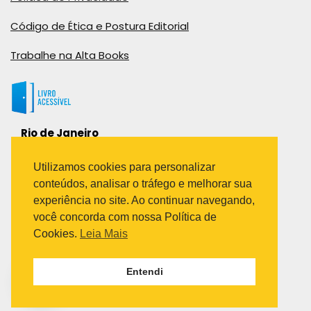
Código de Ética e Postura Editorial
Trabalhe na Alta Books
Rio de Janeiro
Rua Viúva Cláudio, 291
Bairro Industrial do Jacaré
Utilizamos cookies para personalizar
Rio de Janeiro – RJ – CEP: 20970-031
conteúdos, analisar o tráfego e melhorar sua
Telefone:
experiência no site. Ao continuar navegando,
(21) 3278-8069
você concorda com nossa Política de
(21) 3995-7512
Cookies.
Leia Mais
São Paulo
Entendi
Avenida Paulista 1636 / sala 1407
Telefone:
(11) 5555-6087