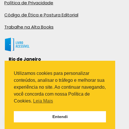
Política de Privacidade
Código de Ética e Postura Editorial
Trabalhe na Alta Books
Rio de Janeiro
Rua Viúva Cláudio, 291
Bairro Industrial do Jacaré
Utilizamos cookies para personalizar
Rio de Janeiro – RJ – CEP: 20970-031
conteúdos, analisar o tráfego e melhorar sua
Telefone:
experiência no site. Ao continuar navegando,
(21) 3278-8069
você concorda com nossa Política de
(21) 3995-7512
Cookies.
Leia Mais
São Paulo
Entendi
Avenida Paulista 1636 / sala 1407
Telefone:
(11) 5555-6087