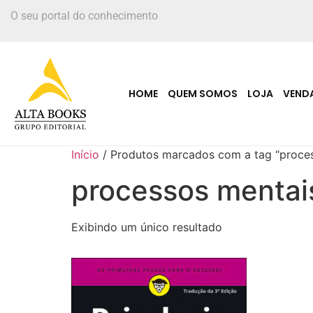
O seu portal do conhecimento
HOME
QUEM SOMOS
LOJA
VEND
Início
/ Produtos marcados com a tag “proce
processos mentai
Exibindo um único resultado