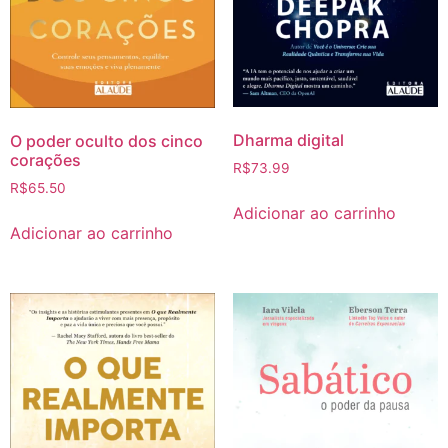
Dharma digital
O poder oculto dos cinco
corações
R$
73.99
R$
65.50
Adicionar ao carrinho
Adicionar ao carrinho