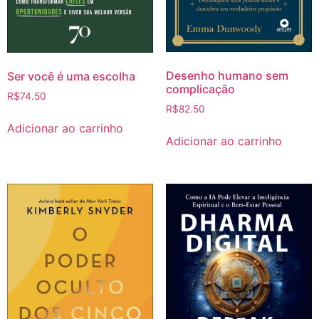
Desenho humano sem
Ser você é uma escolha
complicação
R$
74.50
R$
82.50
Adicionar ao carrinho
Adicionar ao carrinho