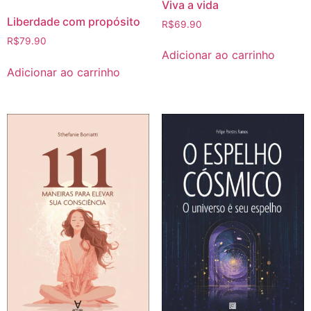
Viva a vida
Liberdade com propósito
R$
69.90
R$
79.90
Adicionar ao carrinho
Adicionar ao carrinho