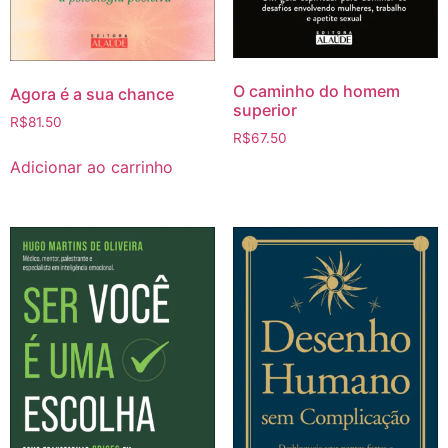
O caminho do homem
Agora é a sua chance
superior
R$
81.50
R$
67.50
Adicionar ao carrinho