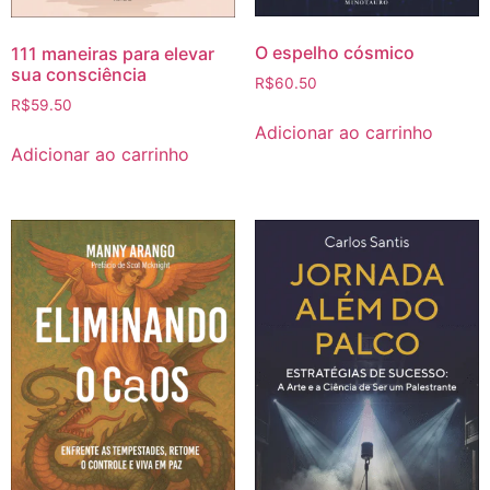
O espelho cósmico
111 maneiras para elevar
sua consciência
R$
60.50
R$
59.50
Adicionar ao carrinho
Adicionar ao carrinho