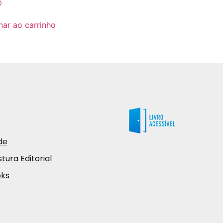
0
nar ao carrinho
de
tura Editorial
oks