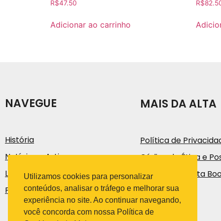
R$
47.50
R$
82.5
Adicionar ao carrinho
Adicio
NAVEGUE
MAIS DA ALTA
História
Política de Privacida
Notícias e Artigos
Código de Ética e Pos
Loja
Trabalhe na Alta Bo
Utilizamos cookies para personalizar
conteúdos, analisar o tráfego e melhorar sua
Fale Conosco
experiência no site. Ao continuar navegando,
você concorda com nossa Política de