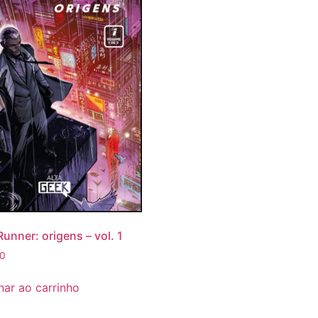
Runner: origens – vol. 1
50
nar ao carrinho