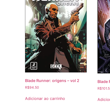
Blade Runner: origens – vol 2
Blade 
R$
94.50
R$
101.
Adicionar ao carrinho
Adicio