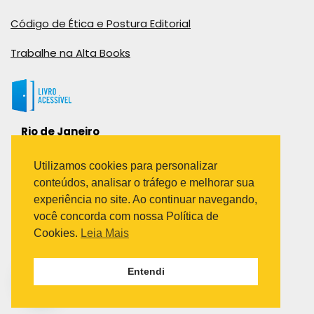
Código de Ética e Postura Editorial
Trabalhe na Alta Books
Rio de Janeiro
Rua Viúva Cláudio, 291
Bairro Industrial do Jacaré
Utilizamos cookies para personalizar
Rio de Janeiro – RJ – CEP: 20970-031
conteúdos, analisar o tráfego e melhorar sua
Telefone:
experiência no site. Ao continuar navegando,
(21) 3278-8069
você concorda com nossa Política de
(21) 3995-7512
Cookies.
Leia Mais
São Paulo
Entendi
Avenida Paulista 1636 / sala 1407
Telefone:
(11) 5555-6087