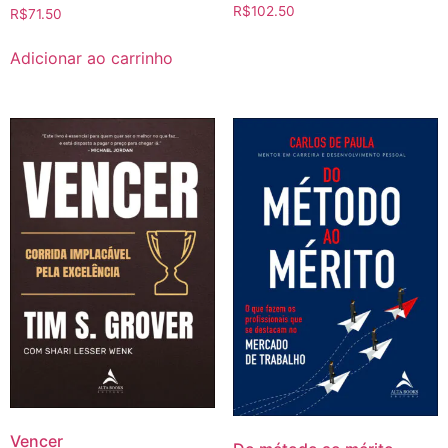
R$
102.50
R$
71.50
Adicionar ao carrinho
Vencer