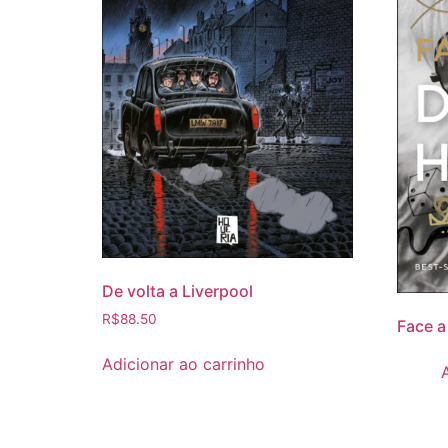
De volta a Liverpool
R$
88.50
Face a
Adicionar ao carrinho