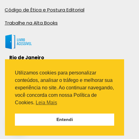
Código de Ética e Postura Editorial
Trabalhe na Alta Books
Rio de Janeiro
Rua Viúva Cláudio, 291
Bairro Industrial do Jacaré
Utilizamos cookies para personalizar
Rio de Janeiro – RJ – CEP: 20970-031
conteúdos, analisar o tráfego e melhorar sua
Telefone:
experiência no site. Ao continuar navegando,
(21) 3278-8069
você concorda com nossa Política de
(21) 3995-7512
Cookies.
Leia Mais
São Paulo
Entendi
Avenida Paulista 1636 / sala 1407
Telefone:
(11) 5555-6087