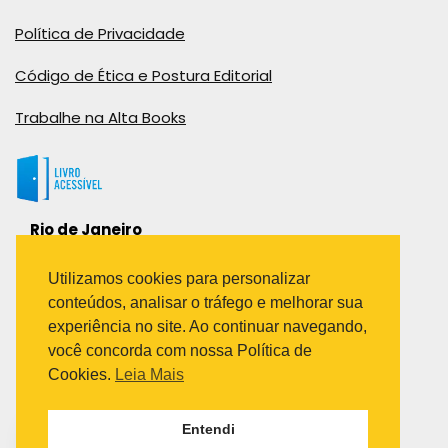
Política de Privacidade
Código de Ética e Postura Editorial
Trabalhe na Alta Books
Rio de Janeiro
Rua Viúva Cláudio, 291
Bairro Industrial do Jacaré
Utilizamos cookies para personalizar
Rio de Janeiro – RJ – CEP: 20970-031
conteúdos, analisar o tráfego e melhorar sua
Telefone:
experiência no site. Ao continuar navegando,
(21) 3278-8069
você concorda com nossa Política de
(21) 3995-7512
Cookies.
Leia Mais
São Paulo
Entendi
Avenida Paulista 1636 / sala 1407