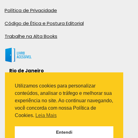
Política de Privacidade
Código de Ética e Postura Editorial
Trabalhe na Alta Books
Rio de Janeiro
Rua Viúva Cláudio, 291
Bairro Industrial do Jacaré
Utilizamos cookies para personalizar
Rio de Janeiro – RJ – CEP: 20970-031
conteúdos, analisar o tráfego e melhorar sua
Telefone:
experiência no site. Ao continuar navegando,
(21) 3278-8069
você concorda com nossa Política de
(21) 3995-7512
Cookies.
Leia Mais
São Paulo
Entendi
Avenida Paulista 1636 / sala 1407