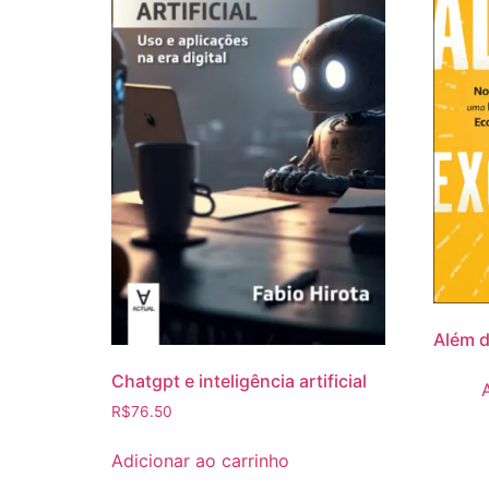
Além d
Chatgpt e inteligência artificial
R$
76.50
Adicionar ao carrinho