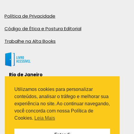
Política de Privacidade
Código de Ética e Postura Editorial
Trabalhe na Alta Books
Rio de Janeiro
Rua Viúva Cláudio, 291
Bairro Industrial do Jacaré
Utilizamos cookies para personalizar
Rio de Janeiro – RJ – CEP: 20970-031
conteúdos, analisar o tráfego e melhorar sua
Telefone:
experiência no site. Ao continuar navegando,
(21) 3278-8069
você concorda com nossa Política de
(21) 3995-7512
Cookies.
Leia Mais
São Paulo