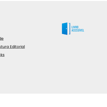
de
tura Editorial
oks