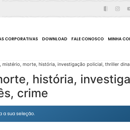
AS CORPORATIVAS
DOWNLOAD
FALE CONOSCO
MINHA CO
mistério, morte, história, investigação policial, thriller di
 morte, história, investig
ês, crime
 a sua seleção.