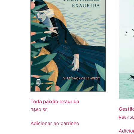
Toda paixão exaurida
Gestão
R$
60.50
R$
87.5
Adicionar ao carrinho
Adicio