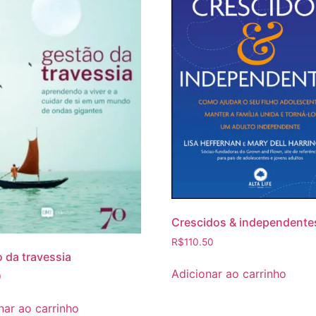
Crescidos & independente
R$
110.50
 da travessia
Adicionar ao carrinho
0
nar ao carrinho