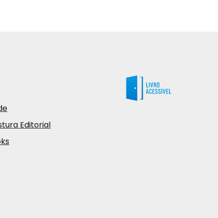
de
tura Editorial
oks