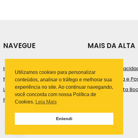
NAVEGUE
MAIS DA ALTA
História
Política de Privacida
Utilizamos cookies para personalizar
Notícias e Artigos
Código de Ética e Pos
conteúdos, analisar o tráfego e melhorar sua
experiência no site. Ao continuar navegando,
Loja
Trabalhe na Alta Bo
você concorda com nossa Política de
Fale Conosco
Cookies.
Leia Mais
Entendi