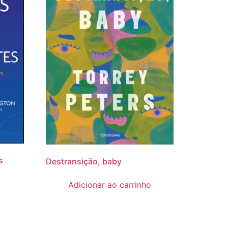
s
Destransição, baby
Adicionar ao carrinho