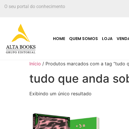
O seu portal do conhecimento
HOME
QUEM SOMOS
LOJA
VEND
Início
/ Produtos marcados com a tag “tudo q
tudo que anda so
Exibindo um único resultado