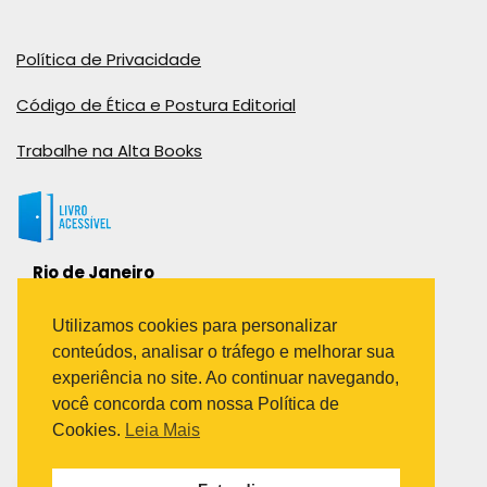
Política de Privacidade
Código de Ética e Postura Editorial
Trabalhe na Alta Books
Rio de Janeiro
Rua Viúva Cláudio, 291
Bairro Industrial do Jacaré
Utilizamos cookies para personalizar
Rio de Janeiro – RJ – CEP: 20970-031
conteúdos, analisar o tráfego e melhorar sua
Telefone:
experiência no site. Ao continuar navegando,
(21) 3278-8069
você concorda com nossa Política de
(21) 3995-7512
Cookies.
Leia Mais
São Paulo