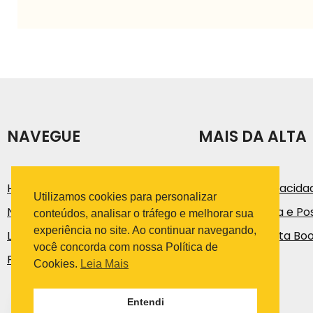
NAVEGUE
MAIS DA ALTA
História
Política de Privacida
Utilizamos cookies para personalizar
Notícias e Artigos
Código de Ética e Pos
conteúdos, analisar o tráfego e melhorar sua
experiência no site. Ao continuar navegando,
Loja
Trabalhe na Alta Bo
você concorda com nossa Política de
Fale Conosco
Cookies.
Leia Mais
Entendi