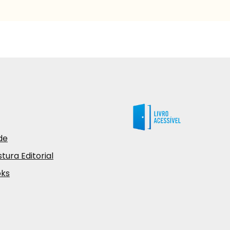
de
tura Editorial
oks