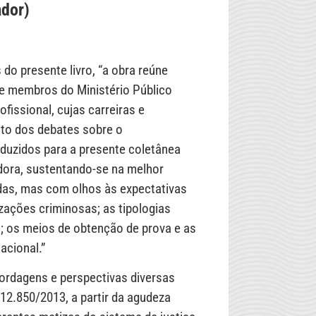
ador)
o presente livro, “a obra reúne
l e membros do Ministério Público
fissional, cujas carreiras e
nto dos debates sobre o
oduzidos para a presente coletânea
adora, sustentando-se na melhor
didas, mas com olhos às expectativas
zações criminosas; as tipologias
; os meios de obtenção de prova e as
acional.”
bordagens e perspectivas diversas
12.850/2013, a partir da agudeza