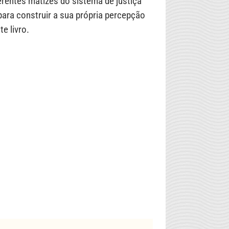
erentes matizes do sistema de justiça
para construir a sua própria percepção
e livro.