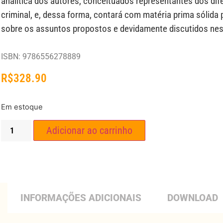
analítica dos autores, conceituados representantes dos dif
criminal, e, dessa forma, contará com matéria prima sólida 
sobre os assuntos propostos e devidamente discutidos nest
ISBN: 9786556278889
R$
328.90
Em estoque
Adicionar ao carrinho
INFORMAÇÕES ADICIONAIS
DOWNLOAD