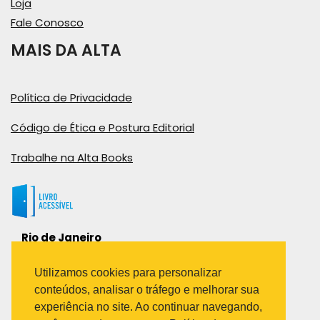
Loja
Fale Conosco
MAIS DA ALTA
Política de Privacidade
Código de Ética e Postura Editorial
Trabalhe na Alta Books
Rio de Janeiro
Rua Viúva Cláudio, 291
Bairro Industrial do Jacaré
Utilizamos cookies para personalizar
Rio de Janeiro – RJ – CEP: 20970-031
conteúdos, analisar o tráfego e melhorar sua
Telefone:
experiência no site. Ao continuar navegando,