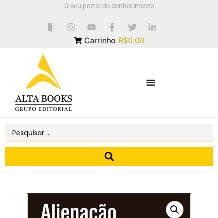
O seu portal do conhecimento
Carrinho
R$0.00