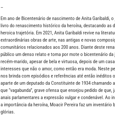
–
Em ano de Bicentenário de nascimento de Anita Garibaldi, o 
livro do renascimento histórico da heroína, destacando as 
heroica trajetória. Em 2021, Anita Garibaldi revive na litera
extraordinárias obras de arte, nas antigas e novas composi
comunitários relacionados aos 200 anos. Diante deste renasc
público um denso relato e toma por mote o bicentenário da
recém-marido, apesar de bela e virtuosa, depois de um cas
interesses que não o amor, como então era moda. Neste peq
nos brinda com episódios e referências até então inéditos
aparte de um deputado da Constituinte de 1934 chamando a
que “vagabunda”, grave ofensa que ensejou pedido de que, j
anais parlamentares a expressão vulgar e condenável. Ao i
a importância da heroína, Moacir Pereira faz um inventário 
glórias.