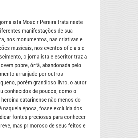
jornalista Moacir Pereira trata neste
diferentes manifestações de sua
tura, nos monumentos, nas criativas e
ções musicais, nos eventos oficiais e
imento, o jornalista e escritor traz a
 jovem pobre, órfã, abandonada pelo
amento arranjado por outros
ueno, porém grandioso livro, o autor
 ou conhecidos de poucos, como o
 heroína catarinense não menos do
á naquela época, fosse excluída dos
ndicar fontes preciosas para conhecer
breve, mas primoroso de seus feitos e