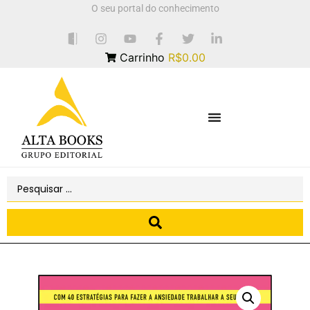
O seu portal do conhecimento
Carrinho
R$0.00