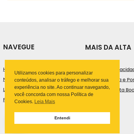
NAVEGUE
MAIS DA ALTA
História
Política de Privacida
Utilizamos cookies para personalizar
Notícias e Artigos
Código de Ética e Pos
conteúdos, analisar o tráfego e melhorar sua
experiência no site. Ao continuar navegando,
Loja
Trabalhe na Alta Bo
você concorda com nossa Política de
Fale Conosco
Cookies.
Leia Mais
Entendi