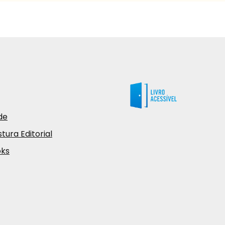
de
tura Editorial
oks