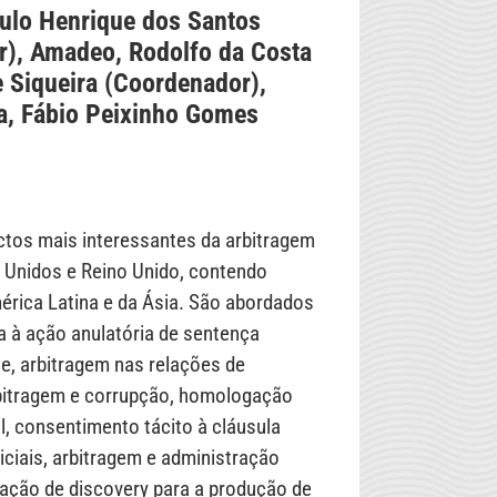
aulo Henrique dos Santos
r), Amadeo, Rodolfo da Costa
 Siqueira (Coordenador),
a, Fábio Peixinho Gomes
ctos mais interessantes da arbitragem
s Unidos e Reino Unido, contendo
érica Latina e da Ásia. São abordados
a à ação anulatória de sentença
ine, arbitragem nas relações de
bitragem e corrupção, homologação
ral, consentimento tácito à cláusula
iciais, arbitragem e administração
ização de discovery para a produção de