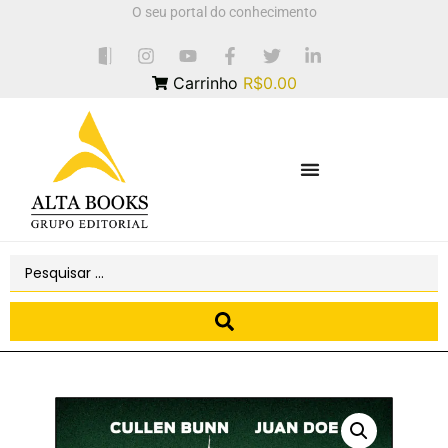
O seu portal do conhecimento
Carrinho
R$0.00