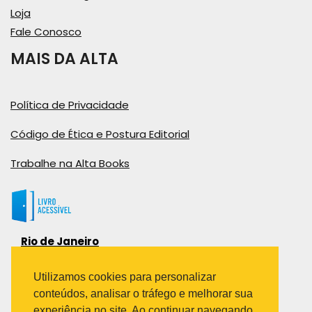
Loja
Fale Conosco
MAIS DA ALTA
Política de Privacidade
Código de Ética e Postura Editorial
Trabalhe na Alta Books
Rio de Janeiro
Rua Viúva Cláudio, 291
Bairro Industrial do Jacaré
Utilizamos cookies para personalizar
Rio de Janeiro – RJ – CEP: 20970-031
conteúdos, analisar o tráfego e melhorar sua
Telefone:
experiência no site. Ao continuar navegando,