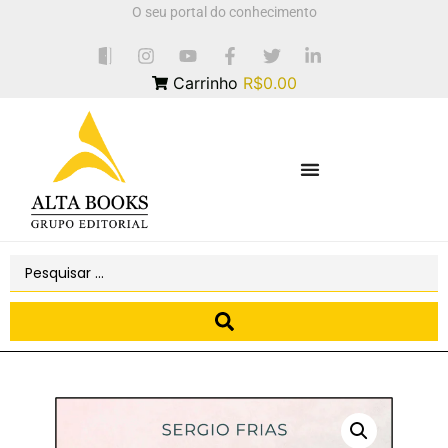
O seu portal do conhecimento
Carrinho
R$0.00