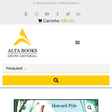
O seu portal do conhecimento
Carrinho
R$0.00