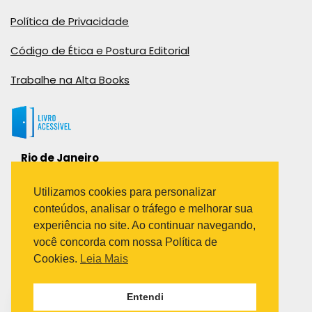
Política de Privacidade
Código de Ética e Postura Editorial
Trabalhe na Alta Books
Rio de Janeiro
Rua Viúva Cláudio, 291
Bairro Industrial do Jacaré
Utilizamos cookies para personalizar
Rio de Janeiro – RJ – CEP: 20970-031
conteúdos, analisar o tráfego e melhorar sua
Telefone:
experiência no site. Ao continuar navegando,
(21) 3278-8069
você concorda com nossa Política de
(21) 3995-7512
Cookies.
Leia Mais
São Paulo
Entendi
Avenida Paulista 1636 / sala 1407