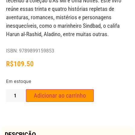
tecendo a coleção d’As Mil e Uma Noites. Este livro
reúne essas trinta e quatro histórias repletas de
aventuras, romances, mistérios e personagens
inesquecíveis, como o marinheiro Sindbad, o califa
Harun al-Rashid, Aladino, entre muitas outras.
ISBN: 9789899159853
R$
109.50
Em estoque
Adicionar ao carrinho
DESCRIÇÃO