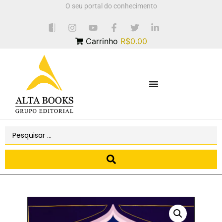
O seu portal do conhecimento
Carrinho
R$0.00