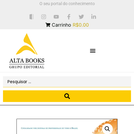
O seu portal do conhecimento
Carrinho
R$0.00