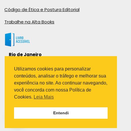
Código de Ética e Postura Editorial
Trabalhe na Alta Books
Rio de Janeiro
Rua Viúva Cláudio, 291
Bairro Industrial do Jacaré
Utilizamos cookies para personalizar
Rio de Janeiro – RJ – CEP: 20970-031
conteúdos, analisar o tráfego e melhorar sua
Telefone:
experiência no site. Ao continuar navegando,
(21) 3278-8069
você concorda com nossa Política de
(21) 3995-7512
Cookies.
Leia Mais
São Paulo
Entendi
Avenida Paulista 1636 / sala 1407
Telefone:
(11) 5555-6087