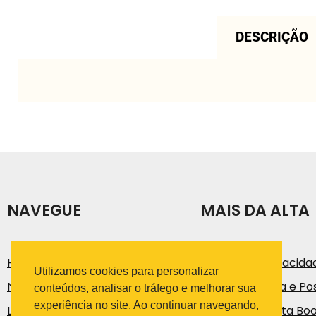
DESCRIÇÃO
NAVEGUE
MAIS DA ALTA
História
Política de Privacida
Utilizamos cookies para personalizar
Notícias e Artigos
Código de Ética e Pos
conteúdos, analisar o tráfego e melhorar sua
experiência no site. Ao continuar navegando,
Loja
Trabalhe na Alta Bo