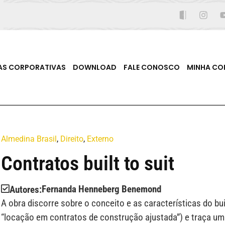
AS CORPORATIVAS
DOWNLOAD
FALE CONOSCO
MINHA CO
Almedina Brasil
,
Direito
,
Externo
Contratos built to suit
Fernanda Henneberg
Benemond
Autores:
A obra discorre sobre o conceito e as características do b
“locação em contratos de construção ajustada”) e traça u