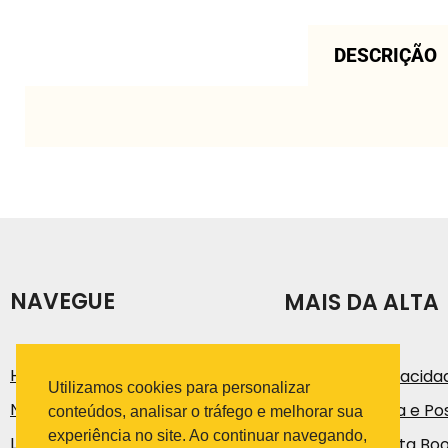
DESCRIÇÃO
NAVEGUE
MAIS DA ALTA
História
Política de Privacida
Utilizamos cookies para personalizar
Notícias e Artigos
Código de Ética e Pos
conteúdos, analisar o tráfego e melhorar sua
experiência no site. Ao continuar navegando,
Loja
Trabalhe na Alta Bo