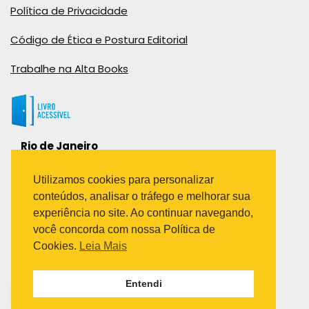
Política de Privacidade
Código de Ética e Postura Editorial
Trabalhe na Alta Books
Rio de Janeiro
Rua Viúva Cláudio, 291
Bairro Industrial do Jacaré
Utilizamos cookies para personalizar
Rio de Janeiro – RJ – CEP: 20970-031
conteúdos, analisar o tráfego e melhorar sua
Telefone:
experiência no site. Ao continuar navegando,
(21) 3278-8069
você concorda com nossa Política de
(21) 3995-7512
Cookies.
Leia Mais
São Paulo
Entendi
Avenida Paulista 1636 / sala 1407