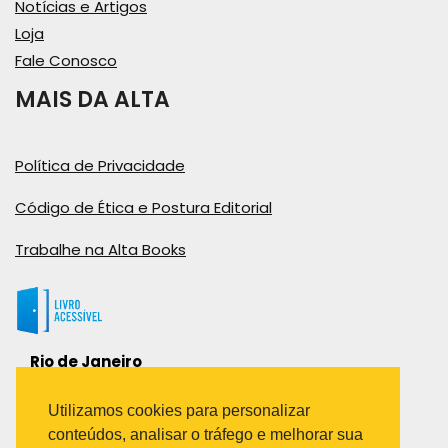
Notícias e Artigos
Loja
Fale Conosco
MAIS DA ALTA
Política de Privacidade
Código de Ética e Postura Editorial
Trabalhe na Alta Books
Rio de Janeiro
Rua Viúva Cláudio, 291
Bairro Industrial do Jacaré
Utilizamos cookies para personalizar
Rio de Janeiro – RJ – CEP: 20970-031
conteúdos, analisar o tráfego e melhorar sua