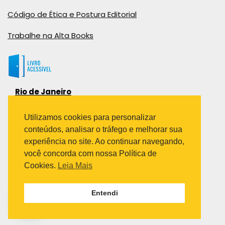
Código de Ética e Postura Editorial
Trabalhe na Alta Books
Rio de Janeiro
Rua Viúva Cláudio, 291
Bairro Industrial do Jacaré
Utilizamos cookies para personalizar
Rio de Janeiro – RJ – CEP: 20970-031
conteúdos, analisar o tráfego e melhorar sua
Telefone:
experiência no site. Ao continuar navegando,
(21) 3278-8069
você concorda com nossa Política de
(21) 3995-7512
Cookies.
Leia Mais
São Paulo
Entendi
Avenida Paulista 1636 / sala 1407
Telefone:
(11) 5555-6087