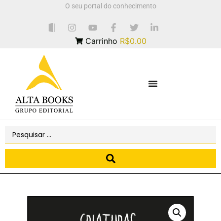
O seu portal do conhecimento
Carrinho
R$0.00